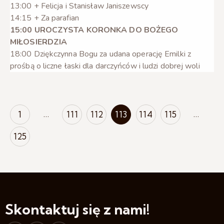
13:00 + Felicja i Stanisław Janiszewscy
14:15 + Za parafian
15:00 UROCZYSTA KORONKA DO BOŻEGO
MIŁOSIERDZIA
18:00 Dziękczynna Bogu za udana operację Emilki z
prośbą o liczne łaski dla darczyńców i ludzi dobrej woli
…
…
1
111
112
113
114
115
125
Skontaktuj się z nami!