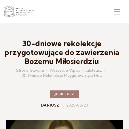
30-dniowe rekolekcje
przygotowujące do zawierzenia
Bożemu Miłosierdziu
Strona Główna
Wszystkie Wpisy
Jubileusz
30-Dniowe Rekolekcje Przygotowujące Do...
JUBILEUSZ
DARIUSZ
2025-02-23