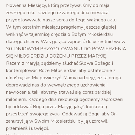
Nowenna Miesięcy, którą przeżywaliśmy od maja
zeszłego roku, każdego czwartego dnia miesiąca,
przygotowywała nasze serca do tego ważnego aktu.
W tym ostatnim miesiącu pragniemy jeszcze głębiej
wniknąć w tajemnicę orędzia o Bożym Miłosierdziu,
dlatego chcemy Was gorąco zaprosić do uczestnictwa w
30-DNIOWYM PRZYGOTOWANIU DO POWIERZENIA
SIĘ MIŁOSIERDZIU BOŻEMU PRZEZ MARYJĘ.
Razem z Maryją będziemy słuchać Słowa Bożego i
kontemplować Boże Miłosierdzie, aby ostatecznie z
ufnością się Mu powierzyć. Mamy nadzieję, że ta droga
doprowadzi nas do wewnętrznego uzdrowienia i
nawrócenia, tak, abyśmy stawali się coraz bardziej
miłosierni. Każdego dnia rekolekcji będziemy zaproszeni
by oddawać Bogu przez Maryję jakąś konkretną
przestrzeń swojego życia. Oddawać ją Bogu, aby On
zanurzył ją w Swoim Miłosierdziu, by ją uzdrowił,
przemienił i uświęcił.