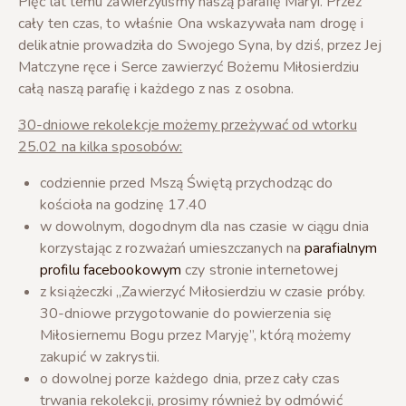
Pięć lat temu zawierzyliśmy naszą parafię Maryi. Przez
cały ten czas, to właśnie Ona wskazywała nam drogę i
delikatnie prowadziła do Swojego Syna, by dziś, przez Jej
Matczyne ręce i Serce zawierzyć Bożemu Miłosierdziu
całą naszą parafię i każdego z nas z osobna.
30-dniowe rekolekcje możemy przeżywać od wtorku
25.02 na kilka sposobów:
codziennie przed Mszą Świętą przychodząc do
kościoła na godzinę 17.40
w dowolnym, dogodnym dla nas czasie w ciągu dnia
korzystając z rozważań umieszczanych na
parafialnym
profilu facebookowym
czy stronie internetowej
z książeczki „Zawierzyć Miłosierdziu w czasie próby.
30-dniowe przygotowanie do powierzenia się
Miłosiernemu Bogu przez Maryję”, którą możemy
zakupić w zakrystii.
o dowolnej porze każdego dnia, przez cały czas
trwania rekolekcji, prosimy również by odmówić