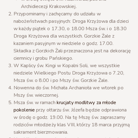
Archidiecezji Krakowskiej.
Przypominamy i zachęcamy do udziału w
nabożeństwach pasyjnych: Droga Krzyżowa dla dzieci
w każdy piątek o 17.30, o 18.00 Msza św. i o 18.30
Droga Krzyżowa dla wszystkich. Gorzkie Żale z
kazaniem pasyjnym w niedziele o godz. 17.00.
Składka z Gorzkich Żali przeznaczona jest na dekorację
ciemnicy i grobu Pańskiego.
W Kaplicy św. Kingi w Kopalni Soli, we wszystkie
niedziele Wielkiego Postu Droga Krzyżowa o 7.20,
Msza św. o 8.00 i po Mszy św. Gorzkie Żale.
Nowenna do św. Michała Archanioła we wtorek po
Mszy św. wieczornej.
Msza św. w ramach
krucjaty modlitwy za młode
pokolenie
przy ołtarzu św. Józefa będzie odprawiona
w środę o godz. 19.00. Na tę Mszę św. zapraszamy
rodziców młodzieży klas VIII, którzy 18 marca przyjmą
sakrament bierzmowania.