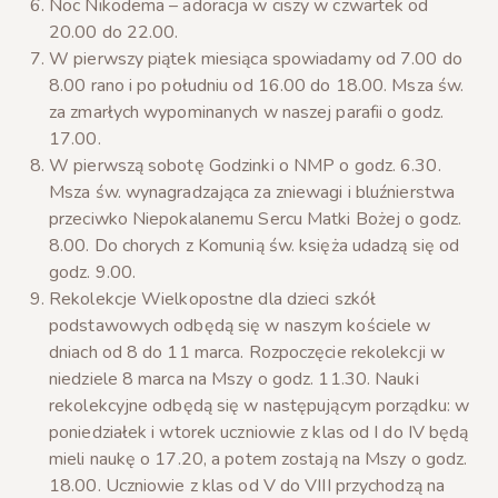
Noc Nikodema – adoracja w ciszy w czwartek od
20.00 do 22.00.
W pierwszy piątek miesiąca spowiadamy od 7.00 do
8.00 rano i po południu od 16.00 do 18.00. Msza św.
za zmarłych wypominanych w naszej parafii o godz.
17.00.
W pierwszą sobotę Godzinki o NMP o godz. 6.30.
Msza św. wynagradzająca za zniewagi i bluźnierstwa
przeciwko Niepokalanemu Sercu Matki Bożej o godz.
8.00. Do chorych z Komunią św. księża udadzą się od
godz. 9.00.
Rekolekcje Wielkopostne dla dzieci szkół
podstawowych odbędą się w naszym kościele w
dniach od 8 do 11 marca. Rozpoczęcie rekolekcji w
niedziele 8 marca na Mszy o godz. 11.30. Nauki
rekolekcyjne odbędą się w następującym porządku: w
poniedziałek i wtorek uczniowie z klas od I do IV będą
mieli naukę o 17.20, a potem zostają na Mszy o godz.
18.00. Uczniowie z klas od V do VIII przychodzą na