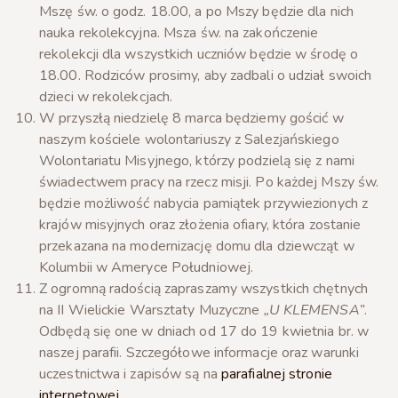
Mszę św. o godz. 18.00, a po Mszy będzie dla nich
nauka rekolekcyjna. Msza św. na zakończenie
rekolekcji dla wszystkich uczniów będzie w środę o
18.00. Rodziców prosimy, aby zadbali o udział swoich
dzieci w rekolekcjach.
W przyszłą niedzielę 8 marca będziemy gościć w
naszym kościele wolontariuszy z Salezjańskiego
Wolontariatu Misyjnego, którzy podzielą się z nami
świadectwem pracy na rzecz misji. Po każdej Mszy św.
będzie możliwość nabycia pamiątek przywiezionych z
krajów misyjnych oraz złożenia ofiary, która zostanie
przekazana na modernizację domu dla dziewcząt w
Kolumbii w Ameryce Południowej.
Z ogromną radością zapraszamy wszystkich chętnych
na II Wielickie Warsztaty Muzyczne
„U KLEMENSA”
.
Odbędą się one w dniach od 17 do 19 kwietnia br. w
naszej parafii. Szczegółowe informacje oraz warunki
uczestnictwa i zapisów są na
parafialnej stronie
internetowej.