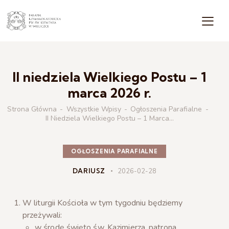
II niedziela Wielkiego Postu – 1
marca 2026 r.
Strona Główna
Wszystkie Wpisy
Ogłoszenia Parafialne
II Niedziela Wielkiego Postu – 1 Marca...
OGŁOSZENIA PARAFIALNE
DARIUSZ
2026-02-28
W liturgii Kościoła w tym tygodniu będziemy
przeżywali:
w środę święto św. Kazimierza, patrona