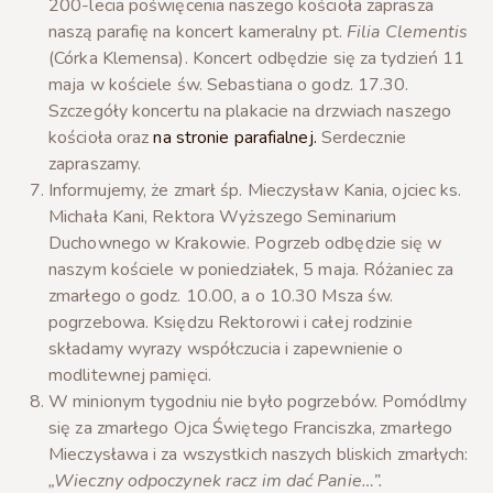
200-lecia poświęcenia naszego kościoła zaprasza
naszą parafię na koncert kameralny pt.
Filia Clementis
(Córka Klemensa). Koncert odbędzie się za tydzień 11
maja w kościele św. Sebastiana o godz. 17.30.
Szczegóły koncertu na plakacie na drzwiach naszego
kościoła oraz
na stronie parafialnej.
Serdecznie
zapraszamy.
Informujemy, że zmarł śp. Mieczysław Kania, ojciec ks.
Michała Kani, Rektora Wyższego Seminarium
Duchownego w Krakowie. Pogrzeb odbędzie się w
naszym kościele w poniedziałek, 5 maja. Różaniec za
zmarłego o godz. 10.00, a o 10.30 Msza św.
pogrzebowa. Księdzu Rektorowi i całej rodzinie
składamy wyrazy współczucia i zapewnienie o
modlitewnej pamięci.
W minionym tygodniu nie było pogrzebów. Pomódlmy
się za zmarłego Ojca Świętego Franciszka, zmarłego
Mieczysława i za wszystkich naszych bliskich zmarłych:
„Wieczny odpoczynek racz im dać Panie…”.