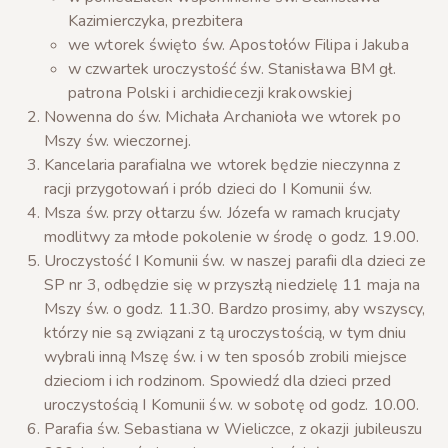
Kazimierczyka, prezbitera
we wtorek święto św. Apostołów Filipa i Jakuba
w czwartek uroczystość św. Stanisława BM gł.
patrona Polski i archidiecezji krakowskiej
Nowenna do św. Michała Archanioła we wtorek po
Mszy św. wieczornej.
Kancelaria parafialna we wtorek będzie nieczynna z
racji przygotowań i prób dzieci do I Komunii św.
Msza św. przy ołtarzu św. Józefa w ramach krucjaty
modlitwy za młode pokolenie w środę o godz. 19.00.
Uroczystość I Komunii św. w naszej parafii dla dzieci ze
SP nr 3, odbędzie się w przyszłą niedzielę 11 maja na
Mszy św. o godz. 11.30. Bardzo prosimy, aby wszyscy,
którzy nie są związani z tą uroczystością, w tym dniu
wybrali inną Mszę św. i w ten sposób zrobili miejsce
dzieciom i ich rodzinom. Spowiedź dla dzieci przed
uroczystością I Komunii św. w sobotę od godz. 10.00.
Parafia św. Sebastiana w Wieliczce, z okazji jubileuszu