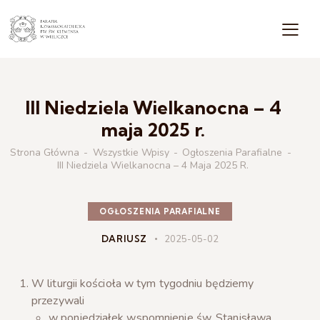
III Niedziela Wielkanocna – 4
maja 2025 r.
Strona Główna
Wszystkie Wpisy
Ogłoszenia Parafialne
III Niedziela Wielkanocna – 4 Maja 2025 R.
OGŁOSZENIA PARAFIALNE
DARIUSZ
2025-05-02
W liturgii kościoła w tym tygodniu będziemy
przezywali
w poniedziałek wspomnienie św. Stanisława