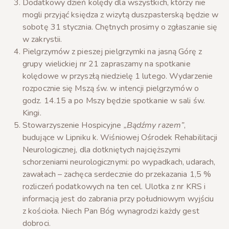
Dodatkowy dzień kolędy dla wszystkich, którzy nie
mogli przyjąć księdza z wizytą duszpasterską będzie w
sobotę 31 stycznia. Chętnych prosimy o zgłaszanie się
w zakrystii.
Pielgrzymów z pieszej pielgrzymki na jasną Górę z
grupy wielickiej nr 21 zapraszamy na spotkanie
kolędowe w przyszłą niedzielę 1 lutego. Wydarzenie
rozpocznie się Mszą św. w intencji pielgrzymów o
godz. 14.15 a po Mszy będzie spotkanie w sali św.
Kingi.
Stowarzyszenie Hospicyjne
„Bądźmy razem”
,
budujące w Lipniku k. Wiśniowej Ośrodek Rehabilitacji
Neurologicznej, dla dotkniętych najcięższymi
schorzeniami neurologicznymi: po wypadkach, udarach,
zawałach – zachęca serdecznie do przekazania 1,5 %
rozliczeń podatkowych na ten cel. Ulotka z nr KRS i
informacją jest do zabrania przy południowym wyjściu
z kościoła. Niech Pan Bóg wynagrodzi każdy gest
dobroci.