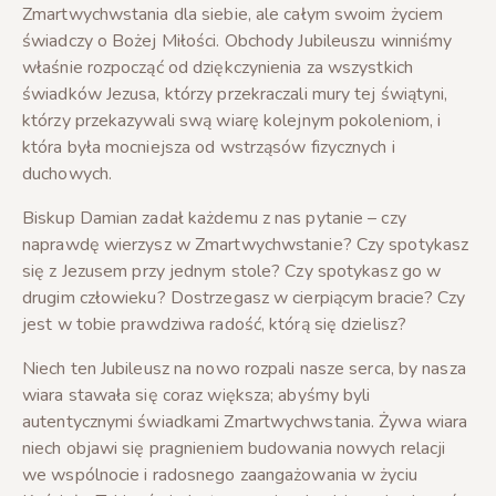
Zmartwychwstania dla siebie, ale całym swoim życiem
świadczy o Bożej Miłości. Obchody Jubileuszu winniśmy
właśnie rozpocząć od dziękczynienia za wszystkich
świadków Jezusa, którzy przekraczali mury tej świątyni,
którzy przekazywali swą wiarę kolejnym pokoleniom, i
która była mocniejsza od wstrząsów fizycznych i
duchowych.
Biskup Damian zadał każdemu z nas pytanie – czy
naprawdę wierzysz w Zmartwychwstanie? Czy spotykasz
się z Jezusem przy jednym stole? Czy spotykasz go w
drugim człowieku? Dostrzegasz w cierpiącym bracie? Czy
jest w tobie prawdziwa radość, którą się dzielisz?
Niech ten Jubileusz na nowo rozpali nasze serca, by nasza
wiara stawała się coraz większa; abyśmy byli
autentycznymi świadkami Zmartwychwstania. Żywa wiara
niech objawi się pragnieniem budowania nowych relacji
we wspólnocie i radosnego zaangażowania w życiu