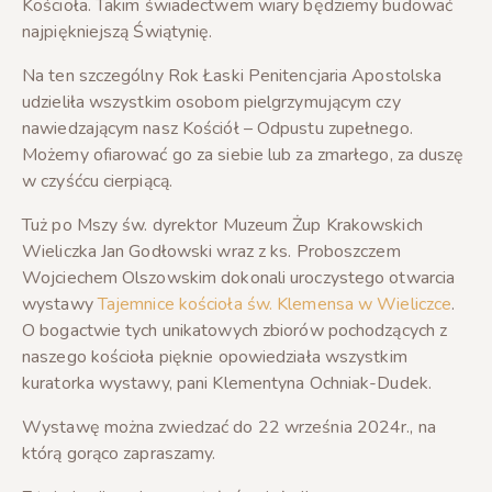
Kościoła. Takim świadectwem wiary będziemy budować
najpiękniejszą Świątynię.
Na ten szczególny Rok Łaski Penitencjaria Apostolska
udzieliła wszystkim osobom pielgrzymującym czy
nawiedzającym nasz Kościół – Odpustu zupełnego.
Możemy ofiarować go za siebie lub za zmarłego, za duszę
w czyśćcu cierpiącą.
Tuż po Mszy św. dyrektor Muzeum Żup Krakowskich
Wieliczka Jan Godłowski wraz z ks. Proboszczem
Wojciechem Olszowskim dokonali uroczystego otwarcia
wystawy
Tajemnice kościoła św. Klemensa w Wieliczce
.
O bogactwie tych unikatowych zbiorów pochodzących z
naszego kościoła pięknie opowiedziała wszystkim
kuratorka wystawy, pani Klementyna Ochniak-Dudek.
Wystawę można zwiedzać do 22 września 2024r., na
którą gorąco zapraszamy.