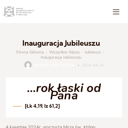
Inauguracja Jubileuszu
Strona Główna
Wszystkie Wpisy
Jubileusz
JUBILEUSZ
Inauguracja Jubileuszu
REDAKTOR TERESA
2024-04-24
…rok łaski od
Pana
[Łk 4,19, Iz 61,2]
4 kwietnia 2024r. uroczystą Mszą św., której