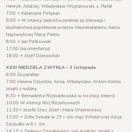
Henryk, Andrzej, Władysław Wojnarowski, s. Rafał
7:00 + Katarzyna Petijean
8:00 + W intencji zadośćuczynienia za zniewagi i
bluźnierstwa popełnione przeciw Niepokalanemu Sercu
Najświętszej Maryi Panny
8:00 + Jan Petkowski
17:00 (na cmentarzu)
18:00 + Józef Dziewoński
XXXI NIEDZIELA ZWYKŁA – 3 listopada
6:00 Za parafian
7:00 Helena Dziurdzia, Anna, Władysław, Antoni Kornio,
zmarli z rodziny
8:30 + Bernadetta Rozwadowska w rocznicę śmierci
10:00 W intencji Róż Różańcowych
11:30+ Józefa Stec, Józef i Maria Waśniowscy
13:00 + Zofia Sekuła w 19 r. śm. mąż Witold oraz Alicja
Szczudło w 6 r. śm.
14:15 + Tadeusz Szuszkiewicz, syn Andrzej, zmarli z