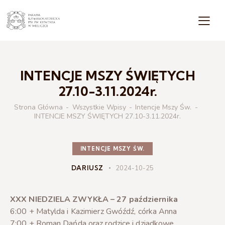
INTENCJE MSZY ŚWIĘTYCH
27.10-3.11.2024r.
Strona Główna
Wszystkie Wpisy
Intencje Mszy Św.
INTENCJE MSZY ŚWIĘTYCH 27.10-3.11.2024r.
INTENCJE MSZY ŚW.
DARIUSZ
2024-10-25
XXX NIEDZIELA ZWYKŁA – 27 października
6:00 + Matylda i Kazimierz Gwóźdź, córka Anna
7:00 + Roman Dańda oraz rodzice i dziadkowe