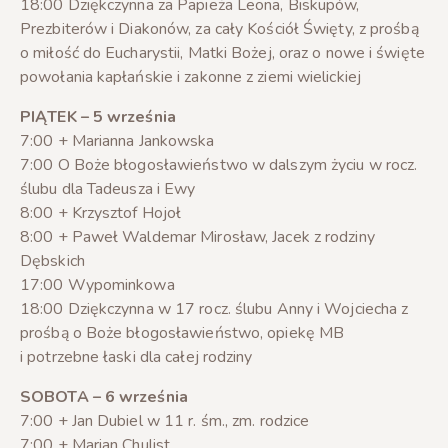
18:00 Dziękczynna za Papieża Leona, Biskupów,
Prezbiterów i Diakonów, za cały Kościół Święty, z prośbą
o miłość do Eucharystii, Matki Bożej, oraz o nowe i święte
powołania kapłańskie i zakonne z ziemi wielickiej
PIĄTEK – 5 września
7:00 + Marianna Jankowska
7:00 O Boże błogosławieństwo w dalszym życiu w rocz.
ślubu dla Tadeusza i Ewy
8:00 + Krzysztof Hojoł
8:00 + Paweł Waldemar Mirosław, Jacek z rodziny
Dębskich
17:00 Wypominkowa
18:00 Dziękczynna w 17 rocz. ślubu Anny i Wojciecha z
prośbą o Boże błogosławieństwo, opiekę MB
i potrzebne łaski dla całej rodziny
SOBOTA – 6 września
7:00 + Jan Dubiel w 11 r. śm., zm. rodzice
7:00 + Marian Chulist