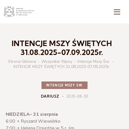
INTENCJE MSZY ŚWIĘTYCH
31.08.2025-07.09.2025r.
Strona Główna
Wszystkie Wpisy
Intencje Mszy Św.
INTENCJE MSZY ŚWIĘTYCH 31.08.2025-07.09.2025r.
INTENCJE MSZY ŚW.
DARIUSZ
2025-08-30
NIEDZIELA– 31 sierpnia
6:00 + Ryszard Wiewiórko
7:00 + Helena Dziurdzia w 5 r. śm.