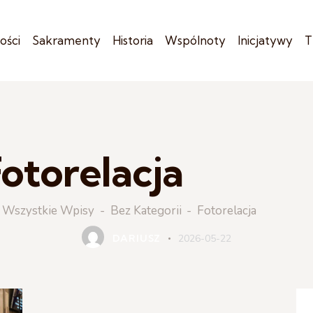
ości
Sakramenty
Historia
Wspólnoty
Inicjatywy
T
otorelacja
BEZ KATEGORII
Wszystkie Wpisy
Bez Kategorii
Fotorelacja
DARIUSZ
2026-05-22