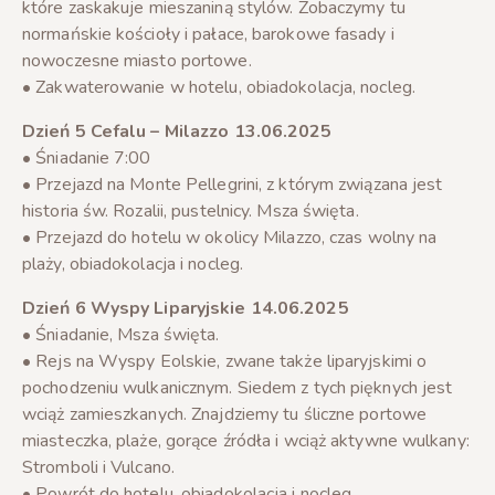
które zaskakuje mieszaniną stylów. Zobaczymy tu
normańskie kościoły i pałace, barokowe fasady i
nowoczesne miasto portowe.
• Zakwaterowanie w hotelu, obiadokolacja, nocleg.
Dzień 5 Cefalu – Milazzo 13.06.2025
• Śniadanie 7:00
• Przejazd na Monte Pellegrini, z którym związana jest
historia św. Rozalii, pustelnicy. Msza święta.
• Przejazd do hotelu w okolicy Milazzo, czas wolny na
plaży, obiadokolacja i nocleg.
Dzień 6 Wyspy Liparyjskie 14.06.2025
• Śniadanie, Msza święta.
• Rejs na Wyspy Eolskie, zwane także liparyjskimi o
pochodzeniu wulkanicznym. Siedem z tych pięknych jest
wciąż zamieszkanych. Znajdziemy tu śliczne portowe
miasteczka, plaże, gorące źródła i wciąż aktywne wulkany:
Stromboli i Vulcano.
• Powrót do hotelu, obiadokolacja i nocleg.