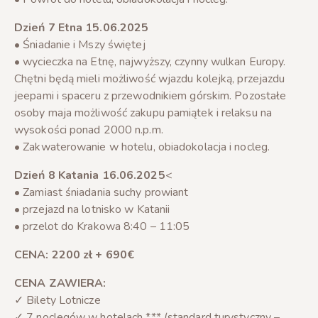
Dzień 7 Etna 15.06.2025
• Śniadanie i Mszy świętej
• wycieczka na Etnę, najwyższy, czynny wulkan Europy.
Chętni będą mieli możliwość wjazdu kolejką, przejazdu
jeepami i spaceru z przewodnikiem górskim. Pozostałe
osoby maja możliwość zakupu pamiątek i relaksu na
wysokości ponad 2000 n.p.m.
• Zakwaterowanie w hotelu, obiadokolacja i nocleg.
Dzień 8 Katania 16.06.2025
<
• Zamiast śniadania suchy prowiant
• przejazd na lotnisko w Katanii
• przelot do Krakowa 8:40 – 11:05
CENA: 2200 zł + 690€
CENA ZAWIERA:
✓ Bilety Lotnicze
✓ 7 noclegów w hotelach *** (standard turystyczny –