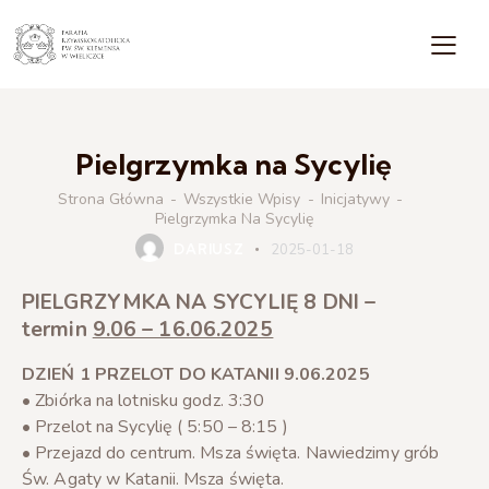
Pielgrzymka na Sycylię
Strona Główna
Wszystkie Wpisy
Inicjatywy
INICJATYWY
Pielgrzymka Na Sycylię
DARIUSZ
2025-01-18
PIELGRZYMKA NA SYCYLIĘ 8 DNI –
termin
9.06 – 16.06.2025
DZIEŃ 1 PRZELOT DO KATANII 9.06.2025
• Zbiórka na lotnisku godz. 3:30
• Przelot na Sycylię ( 5:50 – 8:15 )
• Przejazd do centrum. Msza święta. Nawiedzimy grób
Św. Agaty w Katanii. Msza święta.