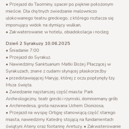
• Przejazd do Taorminy, spacer po pięknie położonym
mieście. Dla chętnych zwiedzanie malowniczo
ulokowanego teatru greckiego, z którego roztacza się
imponujący widok na dymiący wulkan,
• Zakwaterowanie w hotelu, obiadokolacja i nocleg
Dzień 2 Syrakuzy 10.06.2025
• Śniadanie 7:00
• Przejazd do Syrakuz.
• Nawiedzimy Sanktuarium Matki Bożej Płaczącej w
Syrakuzach, znane z cudami słynącej płaskorzeźby
• przedstawiającej Maryję, której z oczu popłynęły łzy.
Msza święta.
• Zwiedzanie najstarszej część miasta: Park
Archeologiczny, teatr grecki i rzymski, domniemany grób
• Archimedesa, grota nazwana Uchem Dionizosa,
• Przejazd na wyspę Ortigię stanowiącą część starego
miasta, nawiedzimy Katedrę stojącą na fundamentach
świątyni Ateny oraz fontannę Aretuzy. • Zakwaterowanie