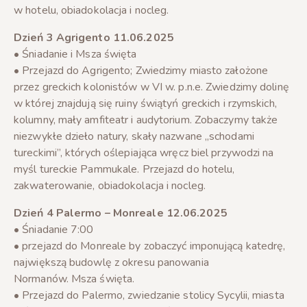
w hotelu, obiadokolacja i nocleg.
Dzień 3 Agrigento 11.06.2025
• Śniadanie i Msza święta
• Przejazd do Agrigento; Zwiedzimy miasto założone
przez greckich kolonistów w VI w. p.n.e. Zwiedzimy dolinę
w której znajdują się ruiny świątyń greckich i rzymskich,
kolumny, mały amfiteatr i audytorium. Zobaczymy także
niezwykłe dzieło natury, skały nazwane „schodami
tureckimi”, których oślepiająca wręcz biel przywodzi na
myśl tureckie Pammukale. Przejazd do hotelu,
zakwaterowanie, obiadokolacja i nocleg.
Dzień 4 Palermo – Monreale 12.06.2025
• Śniadanie 7:00
• przejazd do Monreale by zobaczyć imponującą katedrę,
największą budowlę z okresu panowania
Normanów. Msza święta.
• Przejazd do Palermo, zwiedzanie stolicy Sycylii, miasta