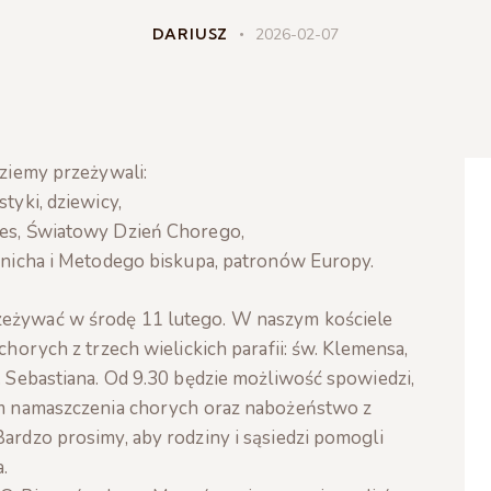
DARIUSZ
2026-02-07
ziemy przeżywali:
yki, dziewicy,
s, Światowy Dzień Chorego,
nicha i Metodego biskupa, patronów Europy.
eżywać w środę 11 lutego. W naszym kościele
horych z trzech wielickich parafii: św. Klemensa,
 Sebastiana. Od 9.30 będzie możliwość spowiedzi,
em namaszczenia chorych oraz nabożeństwo z
ardzo prosimy, aby rodziny i sąsiedzi pomogli
.