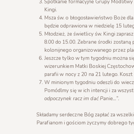
Spotkanie formacyjne Grupy Modlitwy O
Kingi.
Msza św. o błogosławieństwo Boże dla 
będzie odprawiona w niedzielę 15 luteg
Młodzież, że świetlicy św. Kingi zapras
8.00 do 15.00. Zebrane środki zostaną
kolonijnego organizowanego przez pl
Jeszcze tylko w tym tygodniu można si
wizerunkiem Matki Boskiej Częstochowsk
parafii w nocy z 20 na 21 lutego. Koszt
W minionym tygodniu odeszli do wieczn
Pomódlmy się w ich intencji i za wszys
odpoczynek racz im dać Panie…”.
Składamy serdeczne Bóg zapłać za wszelki
Parafianom i gościom życzymy dobrego ty