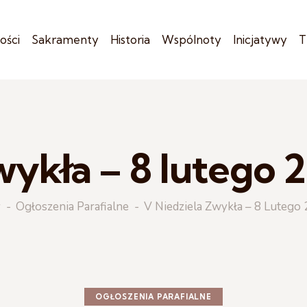
ości
Sakramenty
Historia
Wspólnoty
Inicjatywy
T
wykła – 8 lutego 2
y
Ogłoszenia Parafialne
V Niedziela Zwykła – 8 Lutego 
OGŁOSZENIA PARAFIALNE