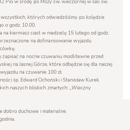
. Pio w środę po Mszy św. wieczornej w sali św.
wszystkich, których odwiedziliśmy po kolędzie
o o godz. 10.00.
za na kiermasz ciast w niedzielę 15 lutego od godz.
 przeznaczone na dofinansowanie wyjazdu
acówkę.
ę zapisać na nocne czuwaniu modlitewne przed
iej na Jasnej Górze, które odbędzie się dla naszej
 wyjazdu na czuwanie 100 zł.
ości śp. Edward Ochoński i Stanisław Kurek.
tkich naszych bliskich zmarłych:
„Wieczny
e dobro duchowe i materialne.
godnia.