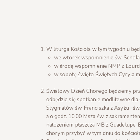
W liturgii Kościoła w tym tygodniu będ
we wtorek wspomnienie św. Scholast
w środę wspomnienie NMP z Lourde
w sobotę święto Świętych Cyryla m
Światowy Dzień Chorego będziemy prz
odbędzie się spotkanie modlitewne dla c
Stygmatów św. Franciszka z Asyżu i św.
a o godz. 10.00 Msza św. z sakrament
nałożeniem płaszcza MB z Guadelupe. B
chorym przybyć w tym dniu do kościoła