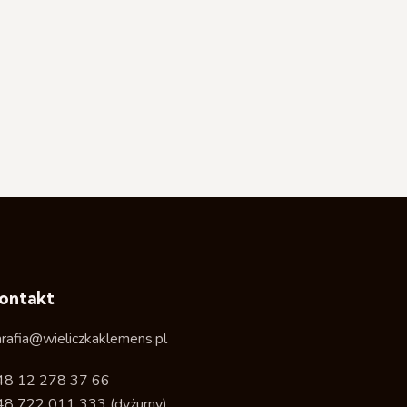
ontakt
arafia@wieliczkaklemens.pl
48 12 278 37 66
48 722 011 333
(dyżurny)