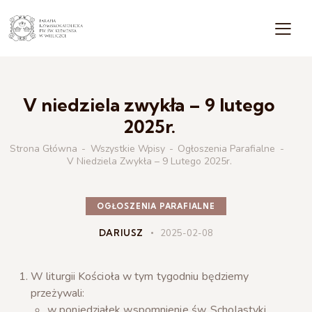
V niedziela zwykła – 9 lutego
2025r.
Strona Główna
Wszystkie Wpisy
Ogłoszenia Parafialne
V Niedziela Zwykła – 9 Lutego 2025r.
OGŁOSZENIA PARAFIALNE
DARIUSZ
2025-02-08
W liturgii Kościoła w tym tygodniu będziemy
przeżywali:
w poniedziałek wspomnienie św. Scholastyki,