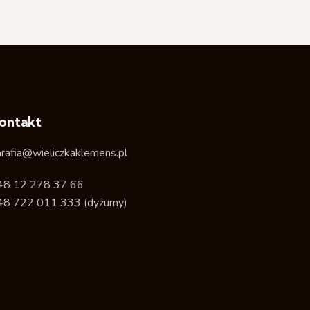
ontakt
arafia@wieliczkaklemens.pl
48 12 278 37 66
48 722 011 333
(dyżurny)