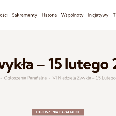
ości
Sakramenty
Historia
Wspólnoty
Inicjatywy
T
wykła – 15 lutego 
Ogłoszenia Parafialne
VI Niedziela Zwykła – 15 Lutego
OGŁOSZENIA PARAFIALNE