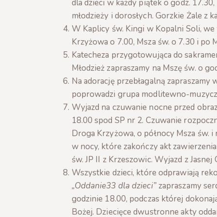
dla dzieci w każdy piątek o godz. 17.30
młodzieży i dorosłych. Gorzkie Żale z 
W Kaplicy św. Kingi w Kopalni Soli, w
Krzyżowa o 7.00, Msza św. o 7.30 i po 
Katecheza przygotowująca do sakrament
Młodzież zapraszamy na Mszę św. o godz
Na adorację przebłagalną zapraszamy 
poprowadzi grupa modlitewno-muzyc
Wyjazd na czuwanie nocne przed obraz
18.00 spod SP nr 2. Czuwanie rozpoczn
Droga Krzyżowa, o północy Msza św. i 
w nocy, które zakończy akt zawierzenia
św. JP II z Krzeszowic. Wyjazd z Jasne
Wszystkie dzieci, które odprawiają rek
„Oddanie33 dla dzieci”
zapraszamy serd
godzinie 18.00, podczas której dokona
Bożej. Dziecięce dwustronne akty oddan