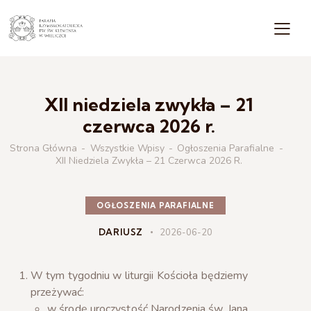
XII niedziela zwykła – 21
czerwca 2026 r.
Strona Główna
Wszystkie Wpisy
Ogłoszenia Parafialne
XII Niedziela Zwykła – 21 Czerwca 2026 R.
OGŁOSZENIA PARAFIALNE
DARIUSZ
2026-06-20
W tym tygodniu w liturgii Kościoła będziemy
przeżywać:
w środę uroczystość Narodzenia św. Jana