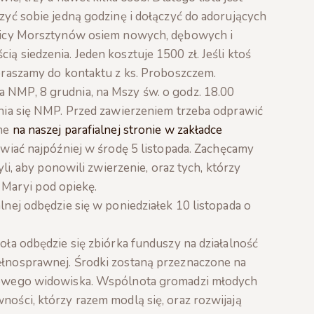
zyć sobie jedną godzinę i dołączyć do adorujących
plicy Morsztynów osiem nowych, dębowych i
ą siedzenia. Jeden kosztuje 1500 zł. Jeśli ktoś
praszamy do kontaktu z ks. Proboszczem.
 NMP, 8 grudnia, na Mszy św. o godz. 18.00
enia się NMP. Przed zawierzeniem trzeba odprawić
pne
na naszej parafialnej stronie w zakładce
wiać najpóźniej w środę 5 listopada. Zachęcamy
yli, aby ponowili zwierzenie, oraz tych, którzy
ę Maryi pod opiekę.
lnej odbędzie się w poniedziałek 10 listopada o
oła odbędzie się zbiórka funduszy na działalność
ełnosprawnej. Środki zostaną przeznaczone na
 nowego widowiska. Wspólnota gromadzi młodych
ości, którzy razem modlą się, oraz rozwijają