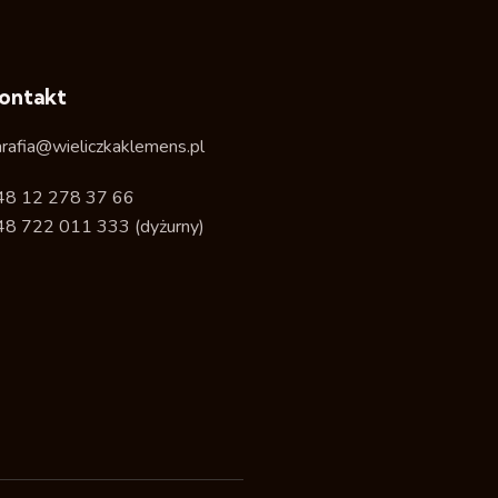
ontakt
arafia@wieliczkaklemens.pl
48 12 278 37 66
48 722 011 333
(dyżurny)