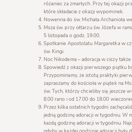
różaniec za zmarłych. Przy tej okazji 
które składacie z okazji wypominek.
Nowenna do św. Michała Archanioła we
Msza św. przy ołtarzu św. Józefa w ra
5 listopada o godz. 19.00.
Spotkanie Apostolatu
Margaretka
w czw
św. Kingi.
Noc Nikodema – adoracja w ciszy także
Spowiedź z okazji pierwszego piątku b
Przypominamy, że istotą praktyki pierw
zapraszamy do kościoła w piątek na Msz
św. Tych, którzy chcieliby się jeszcze
8.00 rano i od 17.00 do 18.00 wieczore
Przez kilka ostatnich tygodni zachęcaliś
jedną godzinę adoracji w tygodniu. W m
każdą godzinę adoracji w tygodniu. Najc
gdyby w każdej godzinie adoracji były dw