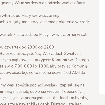
pragniemy Wam serdecznie podziękować za ofiary,
 wtorek po Mszy św. wieczornej.
mach krucjaty modlitwy za młode pokolenie w środę
artek 7 listopada po Mszy św. wieczornej w sali
 w czwartek od 20.00 do 22.00.
yła przed uroczystością Wszystkich Świętych.
szych piątków jest przyjęcie Komunii św. Dlatego
e św. o 7.00, 8.00 i o 18.00, aby przyjąć Komunię
 wyspowiadać, będzie to można uczynić od 7.00 do
m.
my was, abyście podjęci wysiłek i zapisali się na
inioną niedzielę udało się wypełnić obecnością
zęściej jest zapisana jedna osoba. Ideałem byłoby,
ie, trzy a nawet kilka osób. Dlatego lista jest