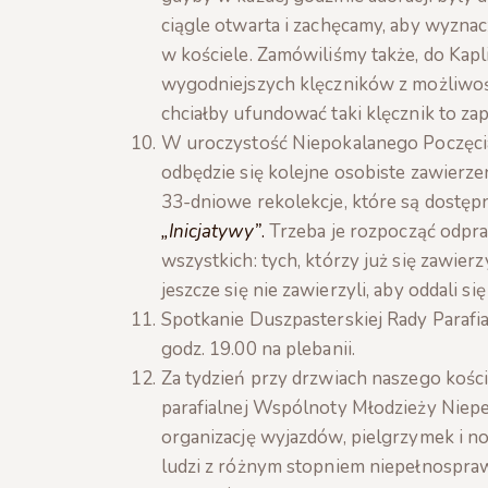
ciągle otwarta i zachęcamy, aby wyznac
w kościele. Zamówiliśmy także, do Ka
wygodniejszych klęczników z możliwości
chciałby ufundować taki klęcznik to za
W uroczystość Niepokalanego Poczęcia
odbędzie się kolejne osobiste zawierz
33-dniowe rekolekcje, które są dostę
„Inicjatywy”
.
Trzeba je rozpocząć odpra
wszystkich: tych, którzy już się zawierz
jeszcze się nie zawierzyli, aby oddali si
Spotkanie Duszpasterskiej Rady Parafia
godz. 19.00 na plebanii.
Za tydzień przy drzwiach naszego kości
parafialnej Wspólnoty Młodzieży Niep
organizację wyjazdów, pielgrzymek i
ludzi z różnym stopniem niepełnosprawn