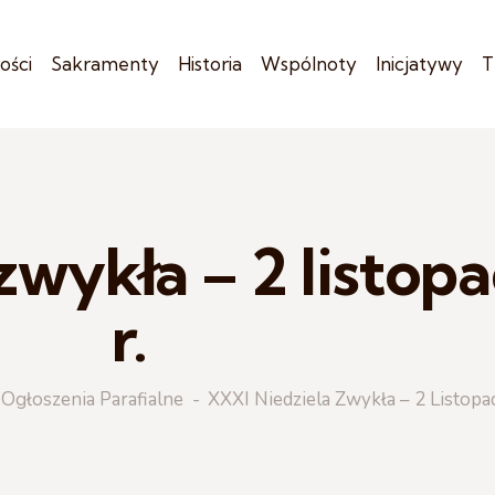
ości
Sakramenty
Historia
Wspólnoty
Inicjatywy
T
zwykła – 2 listop
r.
Ogłoszenia Parafialne
XXXI Niedziela Zwykła – 2 Listopa