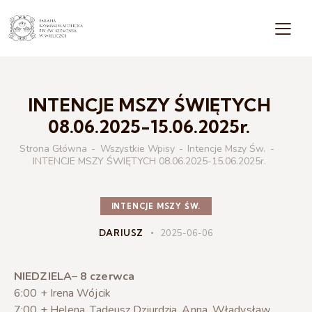
INTENCJE MSZY ŚWIĘTYCH
08.06.2025-15.06.2025r.
Strona Główna
Wszystkie Wpisy
Intencje Mszy Św.
INTENCJE MSZY ŚWIĘTYCH 08.06.2025-15.06.2025r.
INTENCJE MSZY ŚW.
DARIUSZ
2025-06-06
NIEDZIELA– 8 czerwca
6:00 + Irena Wójcik
7:00 + Helena, Tadeusz Dziurdzia, Anna, Władysław,