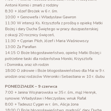
Antonii Kornio i zmarli z rodziny
8:30 + Józef Brożek w 6 r. śm.
10:00 + Genowefa i Władysław Gawron
11:30 W intencji Ks. Krzysztofa z prośbą o opiekę Matki
Bożej i dary Ducha Świętego w pracy duszpasterskiej
z okazji 20 rocznicy święceń,
11:30 + Cyprian Pilch, Józef i Maria Waśniowscy
13:00 Za Parafian
14:15 O Boże błogosławieństwo, opiekę Matki Bożej i
potrzebne łaski dla rodzeństwa Moniki, Krzysztofa
i Dominika, oraz ich rodzin
18:00 O zdrowie i Boże błogosławieństwo dla Mai w 9 r.
urodzin oraz rodziców Weroniki i Sebastiana w 10 r. ślubu
PONIEDZIAŁEK – 9 czerwca
7:00 + Janina Wojnarowska w 35 r. śm., mąż Henryk,
synowie: Władysław i Mieczysław, wnuk Rafał
8:00 + Tadeusz Cygan w r. śm., Alicja żona
18:00 O Boże błogosławieństwo, mądrość, dary Ducha