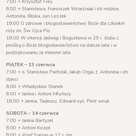
7:00 + Krzysztof Frey
8:00 + Stanisława, Franciszek Wrześniak i ich rodzice,
Antonina, Bilska, syn Leszek
18:00 O zdrowie i błogosławieństwo Boże dla członkiń
róży im. Św. Ojca Pio
18:00 W intencji Jadwigi i Bogusława w 29 r. ślubu z
prośbą o Boże błogosławieństwo na dalsze lata i w
podziękowaniu za minione lata.
PIĄTEK – 13 czerwca
7:00 + o. Stanisław Pacholik, Jakub Ozga, ż. Antonina i ich
dzieci
8:00 + Władysław Stanek
8:00 + Janina i Antoni Młyńscy
18:00 + Janina, Tadeusz, Edward syn, Piotr wnuk
SOBOTA – 14 czerwca
7:00 + Janina Bartyzel
8:00 + Antoni Kozioł
8:00 + Józef Szeląg w 12 r. śm.