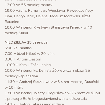
12:00 W 55 rocznicę matury
18:00 +Zofia, Roman, Jan, Wiesława, Paweł Łozińscy,
Ewa, Henryk Janik, Helena, Tadeusz Morawski, Józef
Baraniec
18:00 W intencji Krystyny i Stanisława Kmiecik w 40
rocznicę Ślubu
NIEDZIELA– 15 czerwca
6:00 Za Parafian
7:00 + Józef Mikoś w 20 r. śm.
8:30 + Antoni Ciastoń
10:00 + Karol i Zofia Lepiarz
10:00 W intencji ks. Daniela Żółkiewicza z okazji 25
rocznicy kapłaństwa
11:30 + Andrzej Suszkiewicz w 3 r. śm, Andrzej Durański
w 18 r. śm.
13:00 W intencji Jolanty i Bogusława w 25 rocznicę ślubu
z prośbą o Boże błogosławieństwo na dalsze lata
14:15 + Antoni Tatara i jego rodzice