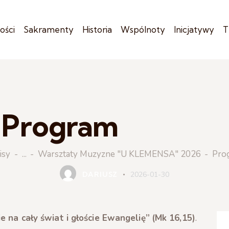
ości
Sakramenty
Historia
Wspólnoty
Inicjatywy
T
Program
WARSZTATY MUZYZNE "U KLEMENSA" 2026
isy
...
Warsztaty Muzyzne "U KLEMENSA" 2026
Pro
DARIUSZ
2026-01-30
ie na cały świat i głoście Ewangelię”
(Mk 16,15)
.