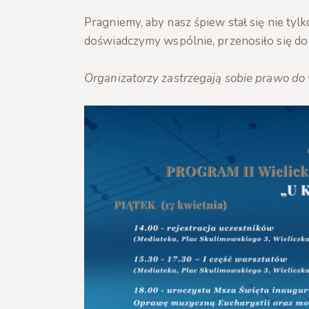
Pragniemy, aby nasz śpiew stał się nie tylk
doświadczymy wspólnie, przenosiło się do n
Organizatorzy zastrzegają sobie prawo d