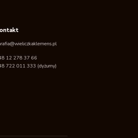
ontakt
arafia@wieliczkaklemens.pl
48 12 278 37 66
48 722 011 333
(dyżurny)