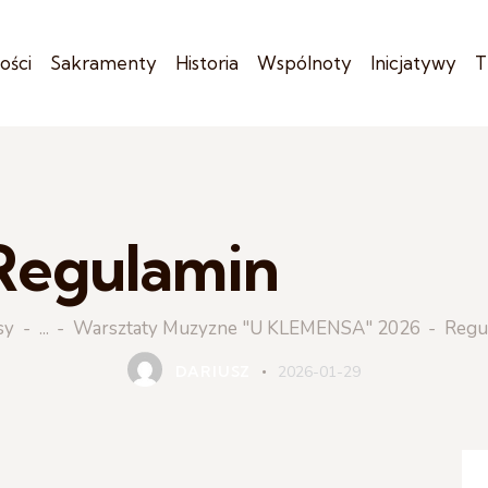
ości
Sakramenty
Historia
Wspólnoty
Inicjatywy
T
Regulamin
WARSZTATY MUZYZNE "U KLEMENSA" 2026
sy
...
Warsztaty Muzyzne "U KLEMENSA" 2026
Regu
DARIUSZ
2026-01-29