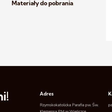
Materiały do pobrania
i!
Adres
K
Rzymskokatolicka Parafia pw. Św.
p
Klemensa PM w Wieliczce