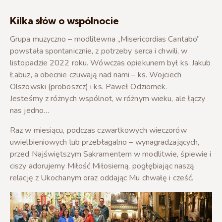
Kilka słów o wspólnocie
Grupa muzyczno – modlitewna „Misericordias Cantabo”
powstała spontanicznie, z potrzeby serca i chwili, w
listopadzie 2022 roku. Wówczas opiekunem był ks. Jakub
Łabuz, a obecnie czuwają nad nami – ks. Wojciech
Olszowski (proboszcz) i ks. Paweł Odziomek.
Jesteśmy z różnych wspólnot, w różnym wieku, ale łączy
nas jedno…
Raz w miesiącu, podczas czwartkowych wieczorów
uwielbieniowych lub przebłagalno – wynagradzających,
przed Najświętszym Sakramentem w modlitwie, śpiewie i
ciszy adorujemy Miłość Miłosierną, pogłębiając naszą
relację z Ukochanym oraz oddając Mu chwałę i cześć.