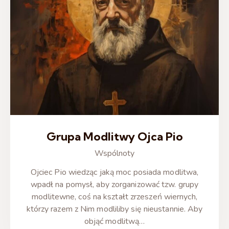
Grupa Modlitwy Ojca Pio
Wspólnoty
Ojciec Pio wiedząc jaką moc posiada modlitwa,
wpadł na pomysł, aby zorganizować tzw. grupy
modlitewne, coś na kształt zrzeszeń wiernych,
którzy razem z Nim modliliby się nieustannie. Aby
objąć modlitwą…