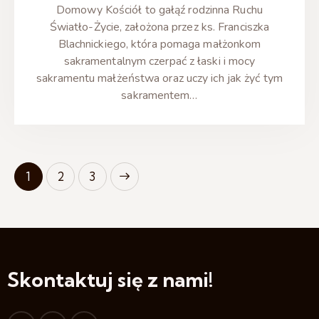
Domowy Kościół to gałąź rodzinna Ruchu
Światło-Życie, założona przez ks. Franciszka
Blachnickiego, która pomaga małżonkom
sakramentalnym czerpać z łaski i mocy
sakramentu małżeństwa oraz uczy ich jak żyć tym
sakramentem…
1
>
2
3
Skontaktuj się z nami!