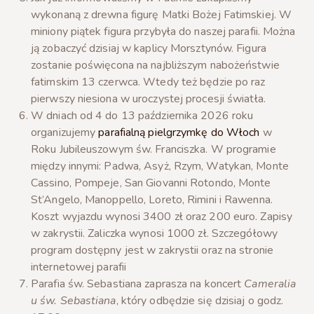
wykonaną z drewna figurę Matki Bożej Fatimskiej. W
miniony piątek figura przybyła do naszej parafii. Można
ją zobaczyć dzisiaj w kaplicy Morsztynów. Figura
zostanie poświęcona na najbliższym nabożeństwie
fatimskim 13 czerwca. Wtedy też będzie po raz
pierwszy niesiona w uroczystej procesji światła.
W dniach od 4 do 13 października 2026 roku
organizujemy
parafialną pielgrzymkę do Włoch
w
Roku Jubileuszowym św. Franciszka. W programie
między innymi: Padwa, Asyż, Rzym, Watykan, Monte
Cassino, Pompeje, San Giovanni Rotondo, Monte
St’Angelo, Manoppello, Loreto, Rimini i Rawenna.
Koszt wyjazdu wynosi 3400 zł oraz 200 euro. Zapisy
w zakrystii. Zaliczka wynosi 1000 zł. Szczegółowy
program dostępny jest w zakrystii oraz na stronie
internetowej parafii
Parafia św. Sebastiana zaprasza na koncert
Cameralia
u św. Sebastiana
, który odbędzie się dzisiaj o godz.