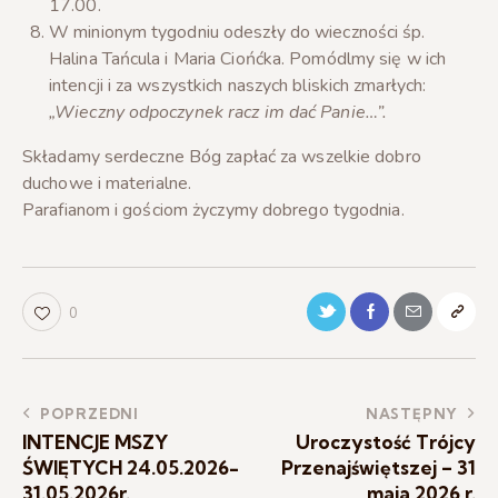
17.00.
W minionym tygodniu odeszły do wieczności śp.
Halina Tańcula i Maria Ciońćka. Pomódlmy się w ich
intencji i za wszystkich naszych bliskich zmarłych:
„Wieczny odpoczynek racz im dać Panie…”.
Składamy serdeczne Bóg zapłać za wszelkie dobro
duchowe i materialne.
Parafianom i gościom życzymy dobrego tygodnia.
0
POPRZEDNI
NASTĘPNY
INTENCJE MSZY
Uroczystość Trójcy
ŚWIĘTYCH 24.05.2026-
Przenajświętszej – 31
31.05.2026r.
maja 2026 r.